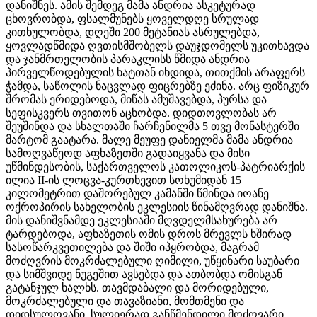
დანიშნეს. ამის შემდეგ მამა ანდრია ასკეტურად
ცხოვრობდა, ფსალმუნებს ყოველდღე სრულად
კითხულობდა, დღეში 200 მეტანიას ასრულებდა,
ყოვლადწმიდა ღვთისმშობელს დაუჯდომელს უკითხავდა
და ჯანმრთელობის პარაკლისს წმიდა ანდრია
პირველწოდებულის ხატთან იხდიდა, თითქმის არაფერს
ჭამდა, საწოლის ნაცვლად ფიცრებზე ეძინა. არც ფიზიკურ
შრომას ერიდებოდა, მიწას ამუშავებდა, პურსა და
სეფისკვერს თვითონ აცხობდა. დიდთოვლობას არ
შეუშინდა და სხალთაში ჩარჩენილმა 5 თვე მონასტერში
მარტომ გაატარა. მალე მეუფე დანიელმა მამა ანდრია
სამოღვაწეოდ აფხაზეთში გადაიყვანა და მისი
უწმინდესობის, საქართველოს კათოლიკოს-პატრიარქის
ილია II-ის ლოცვა-კურთხევით სოხუმიდან 15
კილომეტრით დაშორებულ კამანში წმინდა იოანე
ოქროპირის სახელობის ეკლესიის წინამღვრად დანიშნა.
მის დანიშვნამდე ეკლესიაში მღვდელმსახურება არ
ტარდებოდა, აფხაზეთის ომის დროს მრევლს ხშირად
სასოწარკვეთილება და შიში იპყრობდა, მაგრამ
მოძღვრის მოკრძალებული ღიმილი, უწყინარი საუბარი
და სიმშვიდე ნუგეშით ავსებდა და ათბობდა ომისგან
გატანჯულ ხალხს. თავმდაბალი და მორიდებული,
მოკრძალებული და თავაზიანი, მომთმენი და
დიდსულოვანი, სულიერად განწმენდილი მოძღვარი