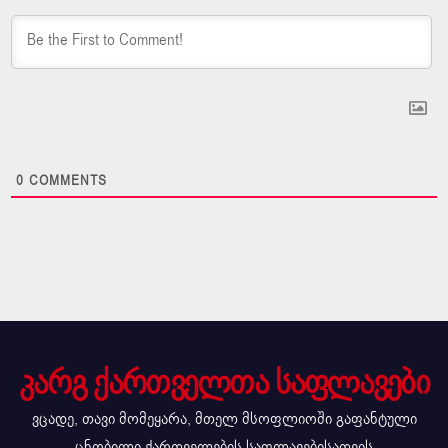
0
COMMENTS
კარგ ქართველთა საფლავები
ვცადე, თავი მომეყარა, მთელ მსოფლიოში გაფანტული
ცნობილი ქართველების საფლავებისათვის