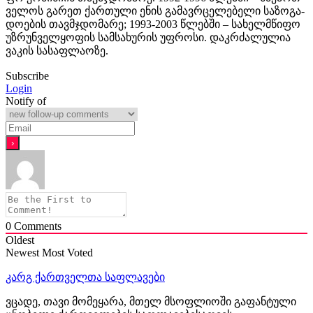
ვე­ლოს გა­რეთ ქარ­თუ­ლი ენის გა­მავ­რ­ცე­ლე­ბე­ლი სა­ზო­გა­
დო­ე­ბის თავ­მ­ჯ­დო­მა­რე; 1993-2003 წლებ­ში – სა­ხელ­მ­წი­ფო
უზ­რუნ­ველ­ყო­ფის სამ­სა­ხუ­რის უფ­რო­სი. დაკრძალულია
ვაკის სასაფლაოზე.
Subscribe
Login
Notify of
0
Comments
Oldest
Newest
Most Voted
კარგ ქართველთა საფლავები
ვცადე, თავი მომეყარა, მთელ მსოფლიოში გაფანტული