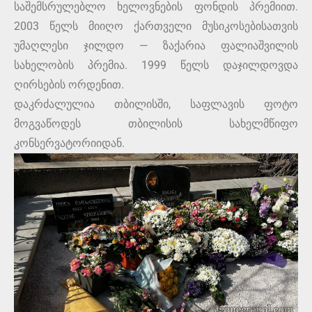
საშემსრულებლო ხელოვნების ფონდის პრემიით.
2003 წელს მიიღო ქართველი მუსიკოსებისათვის
უმაღლესი ჯილდო — ზაქარია ფალიაშვილის
სახელობის პრემია. 1999 წელს დაჯილდოვდა
ღირსების ორდენით.
დაკრძალულია თბილისში, საფლავის ფოტო
მოგვაწოდეს თბილისის სახელმწიფო
კონსერვატორიიდან.