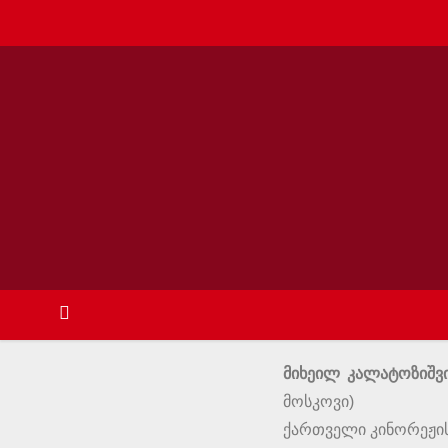
მიხეილ კალატოზიშვ
მოსკოვი)
ქართველი კინორეჟის