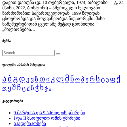
დავით დათუნა (დ. 10 თებერვალი, 1974, თბილისი — გ. 24
მაისი, 2022, ბოსტონი) – ამერიკელი ხელოვანი
წარმოშობით საქართველოდან, 1999 წლიდან
ცხოვრობდა და მოღვაწეობდა ნიუ-იორკში. მისი
ნამუშევრებიდან ყველაზე მეტად ცნობილია
„მილიონების…
ძებნა
ფილტრი ანბანის მიხედვით
ა
გ
კ
მ
ბ
დ
ს
ქ
თ
ლ
ნ
ი
რ
ფ
ე
ზ
ვ
ო
პ
ჟ
ტ
უ
შ
ჩ
ჭ
ხ
ჯ
წ
ყ
ც
ღ
ძ
ჰ
კატეგორიები
9 მარტისა და 9 აპრილის გმირები
I და II მსოფლიო ომის გმირები
აკადემიკოსები