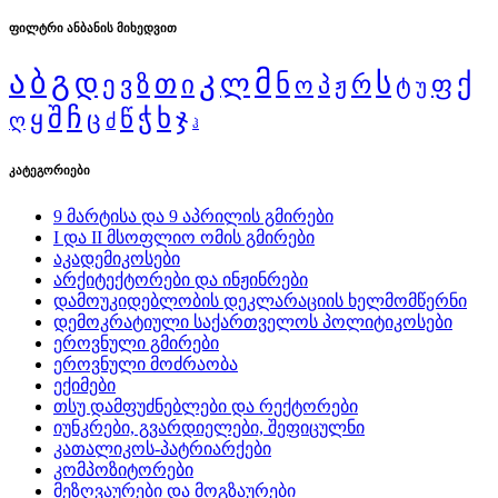
ფილტრი ანბანის მიხედვით
ა
გ
კ
მ
ბ
დ
ს
ქ
თ
ლ
ნ
ი
რ
ფ
ე
ზ
ვ
ო
პ
ჟ
ტ
უ
შ
ჩ
ჭ
ხ
ჯ
წ
ყ
ც
ღ
ძ
ჰ
კატეგორიები
9 მარტისა და 9 აპრილის გმირები
I და II მსოფლიო ომის გმირები
აკადემიკოსები
არქიტექტორები და ინჟინრები
დამოუკიდებლობის დეკლარაციის ხელმომწერნი
დემოკრატიული საქართველოს პოლიტიკოსები
ეროვნული გმირები
ეროვნული მოძრაობა
ექიმები
თსუ დამფუძნებლები და რექტორები
იუნკრები, გვარდიელები, შეფიცულნი
კათალიკოს-პატრიარქები
კომპოზიტორები
მეზღვაურები და მოგზაურები