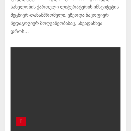
სახელობის ქართული ლიტერატურის ინსტიტუტის
მეცნიერ-თანამშრომელი. ეწეოდა ნაყოფიერ
პედაგოგიურ მოღვაწეობასაც, სხვადასხვა
დროს…