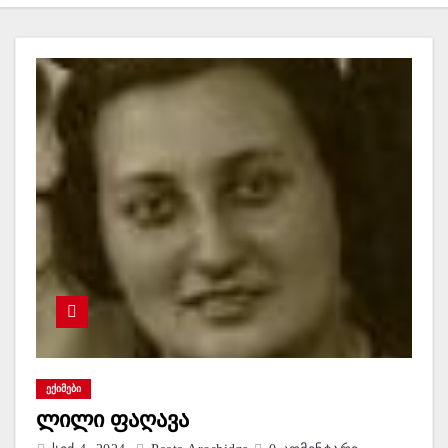
ᲔᲥᲘᲛᲔᲑᲘ
ლილი ფაღავა