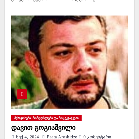
ᲛᲣᲡᲘᲙᲝᲡᲔᲑᲘ, ᲛᲝᲛᲦᲔᲠᲚᲔᲑᲘ ᲓᲐ ᲛᲝᲪᲔᲙᲕᲐᲕᲔᲔᲑᲘ
დავით გოგიაშვილი
Სექ 4, 2024
Paata Aroshidze
0 Კომენტარი