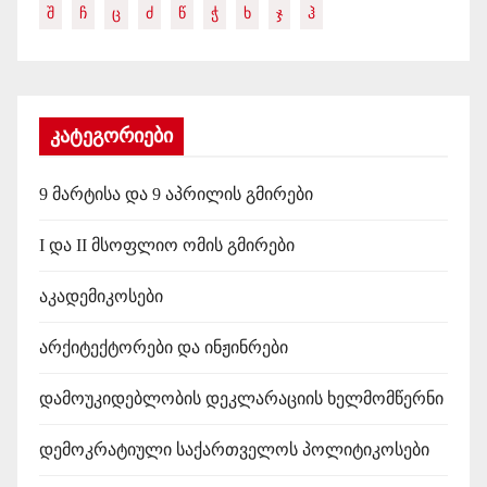
ვ
Შ
Ჩ
Ც
Ძ
Წ
Ჭ
Ხ
Ჯ
Ჰ
ე
რ
დ
კატეგორიები
ე
9 მარტისა და 9 აპრილის გმირები
ბ
I და II მსოფლიო ომის გმირები
ა
აკადემიკოსები
თ
არქიტექტორები და ინჟინრები
დ
ა
დამოუკიდებლობის დეკლარაციის ხელმომწერნი
შ
დემოკრატიული საქართველოს პოლიტიკოსები