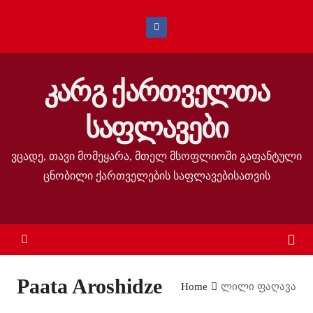
S
k
i
p
კარგ ქართველთა
t
o
საფლავები
c
o
ვცადე, თავი მომეყარა, მთელ მსოფლიოში გაფანტული
n
ცნობილი ქართველების საფლავებისათვის
t
e
n
t
Paata Aroshidze
Home
ლილი ფაღავა