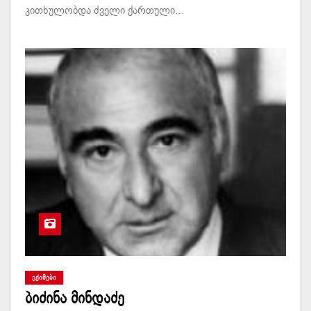
კითხულობდა ძველი ქართული…
ᲔᲥᲘᲛᲔᲑᲘ
ბიძინა მინდაძე