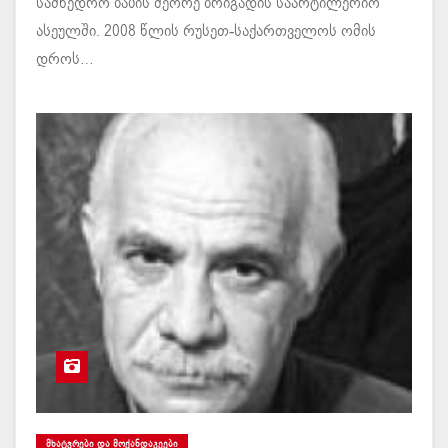
სამხედრო ბაზის მეორე ბრიგადის საარტილერიო
ასეულში. 2008 წლის რუსეთ-საქართველოს ომის
დროს…
ᲛᲮᲐᲢᲕᲠᲔᲑᲘ ᲓᲐ ᲛᲝᲥᲐᲜᲓᲐᲙᲔᲔᲑᲘ