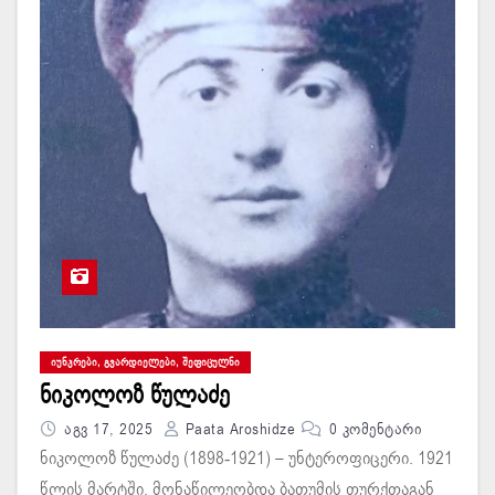
ᲘᲣᲜᲙᲠᲔᲑᲘ, ᲒᲕᲐᲠᲓᲘᲔᲚᲔᲑᲘ, ᲨᲔᲤᲘᲪᲣᲚᲜᲘ
ნიკოლოზ წულაძე
Აგვ 17, 2025
Paata Aroshidze
0 Კომენტარი
ნიკოლოზ წულაძე (1898-1921) – უნტეროფიცერი. 1921
წლის მარტში, მონაწილეობდა ბათუმის თურქთაგან