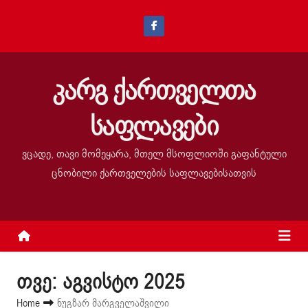
S
k
i
p
კარგ ქართველთა
t
o
საფლავები
c
o
ვცადე, თავი მომეყარა, მთელ მსოფლიოში გაფანტული
n
ცნობილი ქართველების საფლავებისათვის
t
e
n
t
თვე:
აგვისტო 2025
Home
ნუგზარ მარგველაშვილი