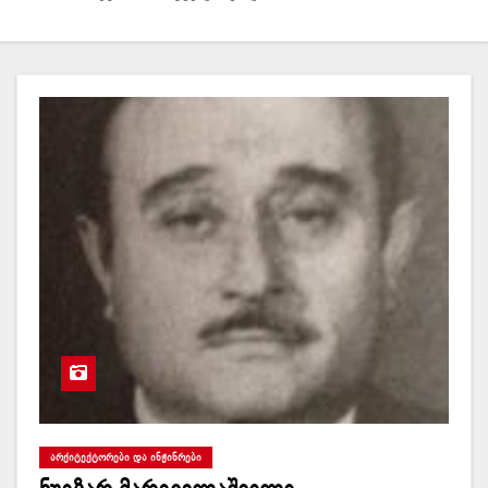
ᲐᲠᲥᲘᲢᲔᲥᲢᲝᲠᲔᲑᲘ ᲓᲐ ᲘᲜᲟᲘᲜᲠᲔᲑᲘ