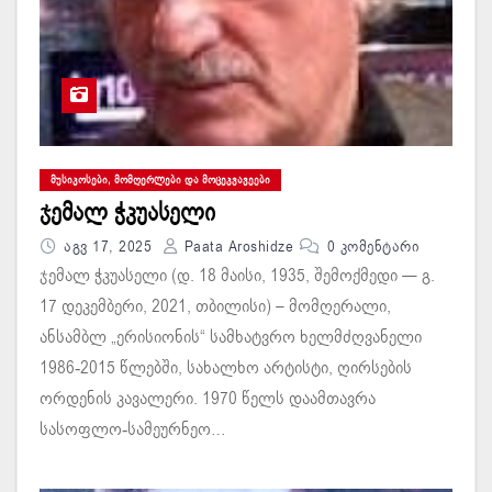
ᲛᲣᲡᲘᲙᲝᲡᲔᲑᲘ, ᲛᲝᲛᲦᲔᲠᲚᲔᲑᲘ ᲓᲐ ᲛᲝᲪᲔᲙᲕᲐᲕᲔᲔᲑᲘ
ჯემალ ჭკუასელი
Აგვ 17, 2025
Paata Aroshidze
0 Კომენტარი
ჯემალ ჭკუასელი (დ. 18 მაისი, 1935, შემოქმედი — გ.
17 დეკემბერი, 2021, თბილისი) – მომღერალი,
ანსამბლ „ერისიონის“ სამხატვრო ხელმძღვანელი
1986-2015 წლებში, სახალხო არტისტი, ღირსების
ორდენის კავალერი. 1970 წელს დაამთავრა
სასოფლო-სამეურნეო…