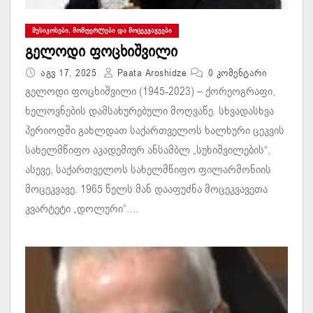
ᲛᲣᲡᲘᲙᲝᲡᲔᲑᲘ, ᲛᲝᲛᲦᲔᲠᲚᲔᲑᲘ ᲓᲐ ᲛᲝᲪᲔᲙᲕᲐᲕᲔᲔᲑᲘ
გელოდი ფოცხიშვილი
Აგვ 17, 2025
Paata Aroshidze
0 Კომენტარი
გელოდი ფოცხიშვილი (1945-2023) – ქორეოგრაფი,
ხელოვნების დამსახურებული მოღვაწე. სხვადასხვა
პერიოდში გახლდათ საქართველოს ხალხური ცეკვის
სახელმწიფო აკადემიურ ანსამბლ „სუხიშვილების“,
ასევე, საქართველოს სახელმწიფო ფილარმონიის
მოცეკვავე. 1965 წელს მან დააფუძნა მოცეკვავეთა
კვარტეტი „დოლური“.…