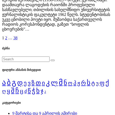
დაამთავრა ლაგოდეხის რაიონში პროფესიული
სასწავლებელი; თბილისის სახელმწიფო უნივერსიტეტის
ჟურნალისტიკის ფაკულტეტი 1962 წელს. სტუდენტობისას
უკვე ცნობილი პოეტი იყო. მუშაობდა საქართველოს
რადიოს კორესპონდენტად, გაზეთ “სოფლის
ცხოვრების”…
ჩანაწერების
1
2
…
38
გვერდებათ
ძებნა
დაშლა
ფილტრი ანბანის მიხედვით
ა
გ
კ
მ
ბ
დ
ს
ქ
თ
ლ
ნ
ი
რ
ფ
ე
ზ
ვ
ო
პ
ჟ
ტ
უ
შ
ჩ
ჭ
ხ
ჯ
წ
ყ
ც
ღ
ძ
ჰ
კატეგორიები
9 მარტისა და 9 აპრილის გმირები