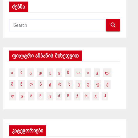
ძებნა
ფილტრი ანბანის მიხედვით
Ა
Ბ
Გ
Დ
Ე
Ვ
Ზ
Თ
Ი
Კ
Ლ
Მ
Ნ
Ო
Პ
Ჟ
Რ
Ს
Ტ
Უ
Ფ
Ქ
Ღ
Ყ
Შ
Ჩ
Ც
Ძ
Წ
Ჭ
Ხ
Ჯ
Ჰ
კატეგორიები