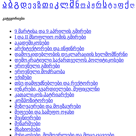
ა
გ
კ
მ
ბ
დ
ს
ქ
თ
ლ
ნ
ი
რ
ფ
ე
ზ
ვ
ო
პ
ჟ
ტ
უ
ღ
კატეგორიები
9 მარტისა და 9 აპრილის გმირები
I და II მსოფლიო ომის გმირები
აკადემიკოსები
არქიტექტორები და ინჟინრები
დამოუკიდებლობის დეკლარაციის ხელმომწერნი
დემოკრატიული საქართველოს პოლიტიკოსები
ეროვნული გმირები
ეროვნული მოძრაობა
ექიმები
თსუ დამფუძნებლები და რექტორები
იუნკრები, გვარდიელები, შეფიცულნი
კათალიკოს-პატრიარქები
კომპოზიტორები
მეზღვაურები და მოგზაურები
მეფეები და სამეფო ოჯახი
მეცნიერები
მეწარმეები
მსახიობები
მუსიკოსები, მომღერლები და მოცეკვავეები