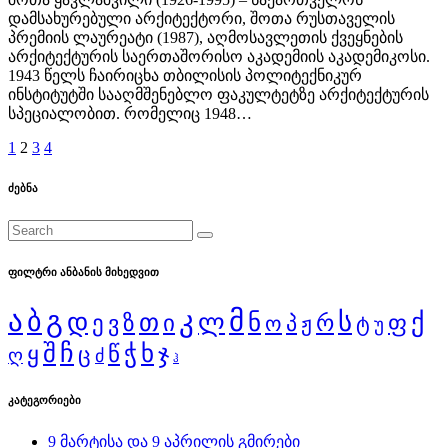
დამსახურებული არქიტექტორი, შოთა რუსთაველის
პრემიის ლაურეატი (1987), აღმოსავლეთის ქვეყნების
არქიტექტურის საერთაშორისო აკადემიის აკადემიკოსი.
1943 წელს ჩაირიცხა თბილისის პოლიტექნიკურ
ინსტიტუტში სააღმშენებლო ფაკულტეტზე არქიტექტურის
სპეციალობით. რომელიც 1948…
ჩანაწერების
1
2
3
4
გვერდებათ
ძებნა
დაშლა
ფილტრი ანბანის მიხედვით
ა
გ
კ
მ
ბ
დ
ს
ქ
თ
ლ
ნ
ი
რ
ფ
ე
ზ
ვ
ო
პ
ჟ
ტ
უ
შ
ჩ
ჭ
ხ
ჯ
წ
ყ
ც
ღ
ძ
ჰ
კატეგორიები
9 მარტისა და 9 აპრილის გმირები