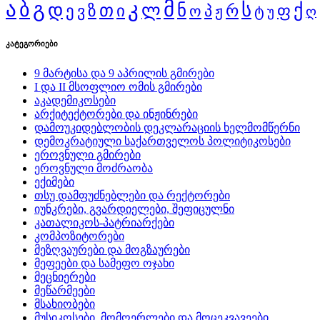
ა
გ
კ
მ
ბ
დ
ს
ქ
თ
ლ
ნ
ი
რ
ფ
ე
ზ
ვ
ო
პ
ჟ
ტ
უ
ღ
კატეგორიები
9 მარტისა და 9 აპრილის გმირები
I და II მსოფლიო ომის გმირები
აკადემიკოსები
არქიტექტორები და ინჟინრები
დამოუკიდებლობის დეკლარაციის ხელმომწერნი
დემოკრატიული საქართველოს პოლიტიკოსები
ეროვნული გმირები
ეროვნული მოძრაობა
ექიმები
თსუ დამფუძნებლები და რექტორები
იუნკრები, გვარდიელები, შეფიცულნი
კათალიკოს-პატრიარქები
კომპოზიტორები
მეზღვაურები და მოგზაურები
მეფეები და სამეფო ოჯახი
მეცნიერები
მეწარმეები
მსახიობები
მუსიკოსები, მომღერლები და მოცეკვავეები